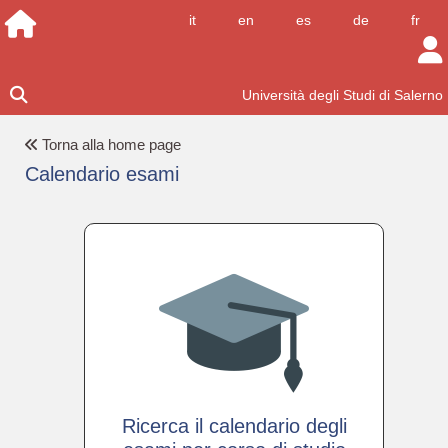
it
en
es
de
fr
Università degli Studi di Salerno
Torna alla home page
Calendario esami
Ricerca il calendario degli